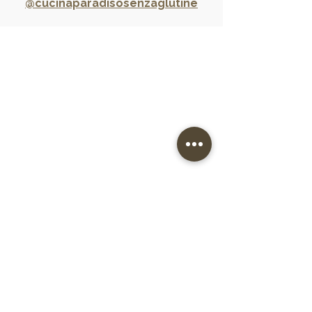
@cucinaparadisosenzaglutine
HISTORIA
MANIFIESTO
LOCALES
SENZA GLUTINE
MENÚ
FESTIVIDADES
CONTACTO
EVENTOS CORPORATIVOS