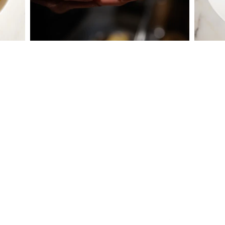
IA
EVENTOS CORPO
ESTO
VENTAS MAYORIS
ES
INTERIOR DEL PAÍ
GLUTINE
PIZZA PARADISO
info@cucinapara
IDADES