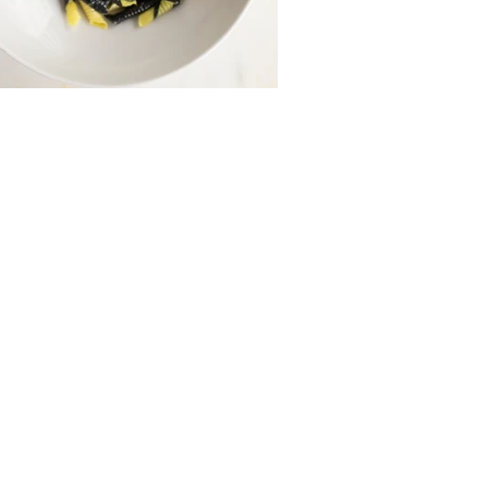
RATIVOS
TAS
S
diso.com