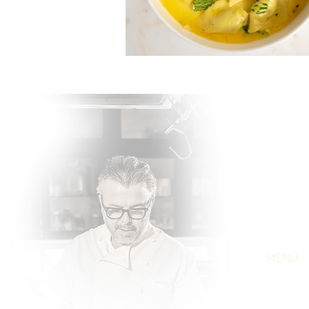
HISTOR
MANIFI
LOCAL
SENZA 
MENÚ
FESTIV